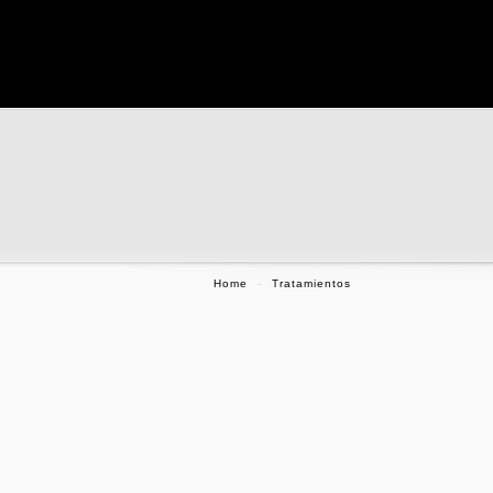
Home
-
Tratamientos
P
ERIODONCIA
IMPLANTES D
ESTÉTICA D