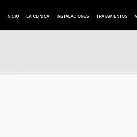
INICIO
LA CLINICA
INSTALACIONES
TRATAMIENTOS
. ENFERMEDADES DE LAS
ENTALES
ENTAL.